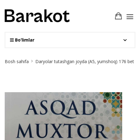
Bo‘limlar
Site
Bosh sahifa
Daryolar tutashgan joyda (А5, yumshoq) 176 bet
Breadcrumb