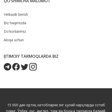
QO‘SHIMCHA MALUMOT
Yetkazib berish
Biz haqimizda
Do'konlarimiz
Aloqa uchun
IJTIMOIY TARMOQLARDA BIZ
15 000 дан ортиқ китобларни энг қулай нарҳларда сотиб
олинг. Ўзбек, рус, инглиз, турк ва бошқа тилларда бадиий,