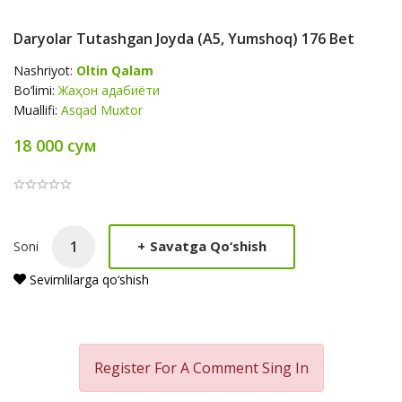
Daryolar Tutashgan Joyda (А5, Yumshoq) 176 Bet
Nashriyot:
Oltin Qalam
Bo‘limi:
Жаҳон адабиёти
Muallifi:
Asqad Muxtor
18 000 сум
Product
+
Savatga Qo‘shish
Soni
Summery
Sevimlilarga qo‘shish
Register For A Comment
Sing In