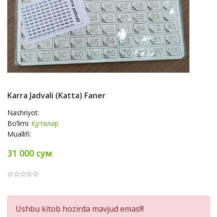
Karra Jadvali (katta) Faner
Nashriyot:
Bo‘limi:
Қутилар
Muallifi:
31 000 сум
Product
Ushbu kitob hozirda mavjud emas!!!
Summery