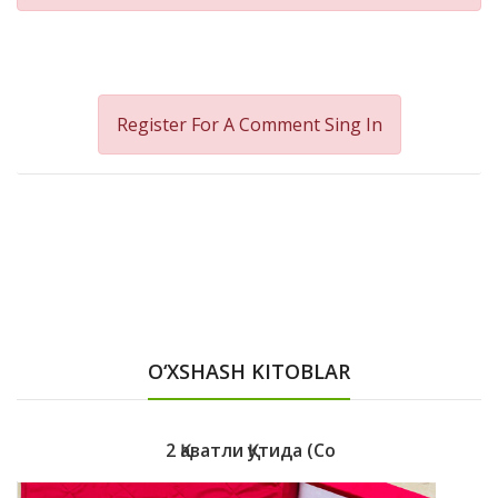
Register For A Comment
Sing In
O‘XSHASH KITOBLAR
2 Қаватли Қутида (со