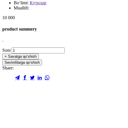
Bo‘limi:
Қутилар
Muallifi:
10 000
product summery
.
Soni
+
Savatga qo‘shish
Sevimlilarga qo‘shish
Share: