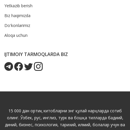
Yetkazib berish
Biz haqimizda
Do'konlarimiz
Aloqa uchun
IJTIMOIY TARMOQLARDA BIZ
15 000 дан ортиқ китобларни энг қулай нарҳларда сотиб
олинг. Ўзбек, рус, инглиз, турк ва бошқа тилларда бадиий,
диний, бизнес, психология, тарихий, илмий, болалар учун ва