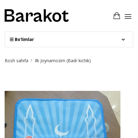
Bo‘limlar
Site
Bosh sahifa
Ilk Joynamozim (Badr kichik)
Breadcrumb