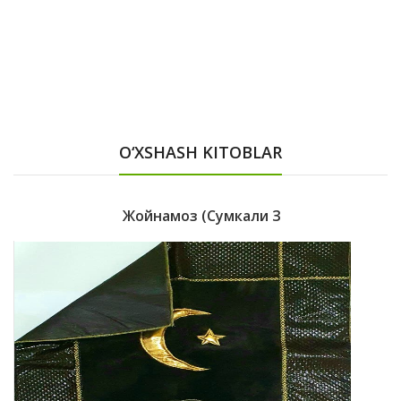
O‘XSHASH KITOBLAR
Жойнамоз (сумкали З