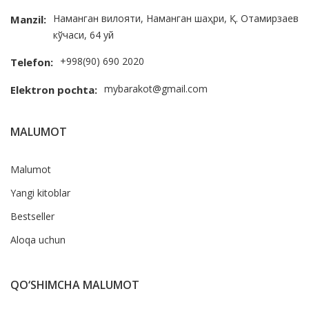
Наманган вилояти, Наманган шаҳри, Қ. Отамирзаев
Manzil:
кўчаси, 64 уй
+998(90) 690 2020
Telefon:
mybarakot@gmail.com
Elektron pochta:
MALUMOT
Malumot
Yangi kitoblar
Bestseller
Aloqa uchun
QO‘SHIMCHA MALUMOT