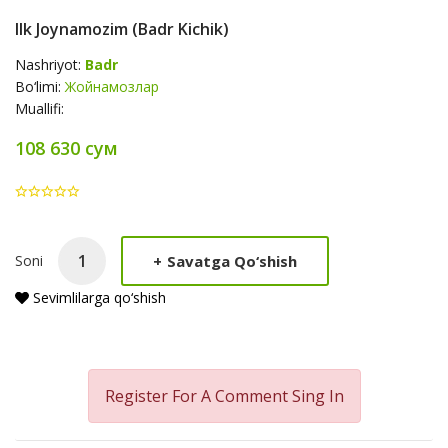
Ilk Joynamozim (Badr Kichik)
Nashriyot:
Badr
Bo‘limi:
Жойнамозлар
Muallifi:
108 630 сум
Product
+
Savatga Qo‘shish
Soni
Summery
Sevimlilarga qo‘shish
Register For A Comment
Sing In