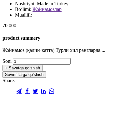
Nashriyot:
Made in Turkey
Bo‘limi:
Жойнамозлар
Muallifi:
70 000
product summery
Жойнамоз (қалин-катта) Турли хил рангларда....
Soni
+
Savatga qo‘shish
Sevimlilarga qo‘shish
Share: