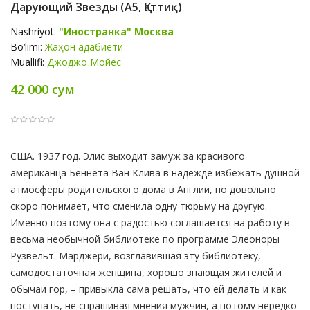
Дарующий Звезды (А5, Қаттиқ)
Nashriyot:
"Иностранка" Москва
Bo‘limi:
Жаҳон адабиёти
Muallifi:
Джоджо Мойес
42 000 сум
Product
США. 1937 год. Элис выходит замуж за красивого
Summery
американца Беннета Ван Клива в надежде избежать душной
атмосферы родительского дома в Англии, но довольно
скоро понимает, что сменила одну тюрьму на другую.
Именно поэтому она с радостью соглашается на работу в
весьма необычной библиотеке по программе Элеоноры
Рузвельт. Марджери, возглавившая эту библиотеку, –
самодостаточная женщина, хорошо знающая жителей и
обычаи гор, – привыкла сама решать, что ей делать и как
поступать, не спрашивая мнения мужчин, а потому нередко