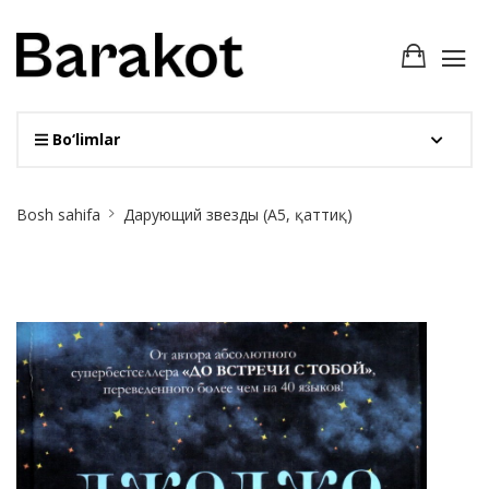
Bo‘limlar
Site
Bosh sahifa
Дарующий звезды (А5, қаттиқ)
Breadcrumb