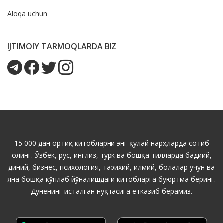
Aloqa uchun
IJTIMOIY TARMOQLARDA BIZ
15 000 дан ортиқ китобларни энг қулай нарҳларда сотиб
олинг. Ўзбек, рус, инглиз, турк ва бошқа тилларда бадиий,
диний, бизнес, психология, тарихий, илмий, болалар учун ва
яна бошқа кўплаб йўналишдаги китобларга буюртма беринг.
Дунёнинг исталган нуқтасига етказиб берамиз.