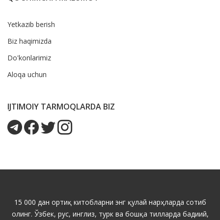
Yetkazib berish
Biz haqimizda
Do'konlarimiz
Aloqa uchun
IJTIMOIY TARMOQLARDA BIZ
15 000 дан ортиқ китобларни энг қулай нарҳларда сотиб
олинг. Ўзбек, рус, инглиз, турк ва бошқа тилларда бадиий,