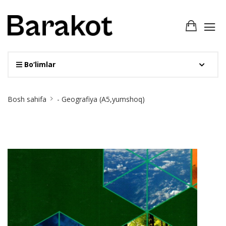
Bo‘limlar
Site
Bosh sahifa
- Geografiya (A5,yumshoq)
Breadcrumb