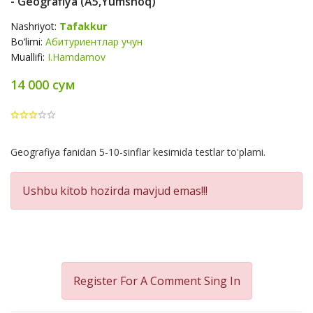
- Geografiya (A5,yumshoq)
Nashriyot:
Tafakkur
Bo‘limi:
Абитуриентлар учун
Muallifi:
I.Hamdamov
14 000 сум
Product
Geografiya fanidan 5-10-sinflar kesimida testlar to'plami.
Summery
Ushbu kitob hozirda mavjud emas!!!
Register For A Comment
Sing In