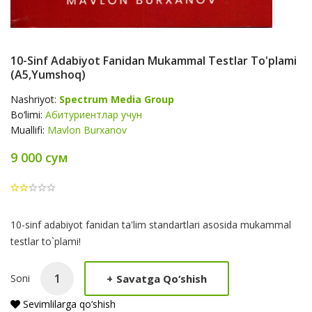
10-Sinf Adabiyot Fanidan Mukammal Testlar To'plami
(A5,yumshoq)
Nashriyot:
Spectrum Media Group
Bo‘limi:
Абитуриентлар учун
Muallifi:
Mavlon Burxanov
9 000 сум
Product
10-sinf adabiyot fanidan ta'lim standartlari asosida mukammal
Summery
testlar to`plami!
+
Savatga Qo‘shish
Soni
Sevimlilarga qo‘shish