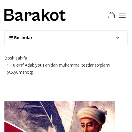
Bo‘limlar
Site
Bosh sahifa
Breadcrumb
10-sinf Adabiyot Fanidan mukammal testlar to'plami
(A5,yumshoq)