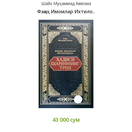
Шайх Муҳаммад Аввома
Фақиҳ Имомлар Ихтило..
43 000 сум