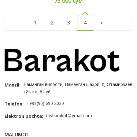
73 000 сум
1
2
3
4
|
Наманган вилояти, Наманган шаҳри, Қ. Отамирзаев
Manzil:
кўчаси, 64 уй
+998(90) 690 2020
Telefon:
mybarakot@gmail.com
Elektron pochta:
MALUMOT