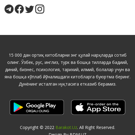
15 000 дан ортиқ китобларни энг қулай нарҳларда сотиб
олинг. Ўзбек, рус, инглиз, турк ва бошқа тилларда бадиий,
диний, бизнес, психология, тарихий, илмий, болалар учун ва
яна бошқа кўплаб йўналишдаги китобларга буюртма беринг.
Дунёнинг исталган нуқтасига етказиб берамиз.
Copyright © 2022
Barakot.uz
. All Right Reserved.
Design By BDM.UZ