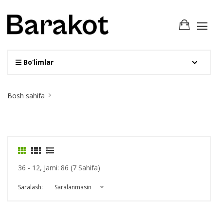
Bo‘limlar
Site
Bosh sahifa
Breadcrumb
36 - 12, Jami: 86 (7 Sahifa)
Saralash:
Saralanmasin