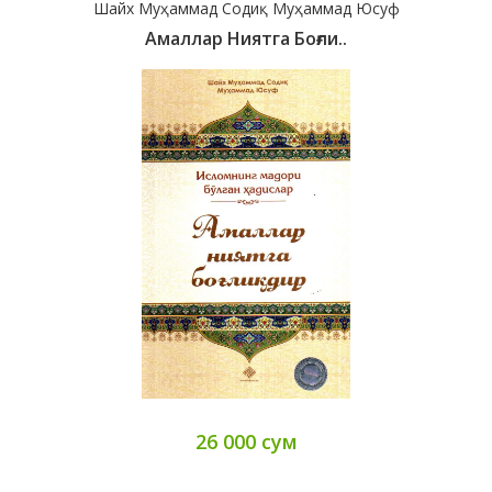
Шайх Муҳаммад Содиқ Муҳаммад Юсуф
Амаллар Ниятга Боғли..
26 000 сум