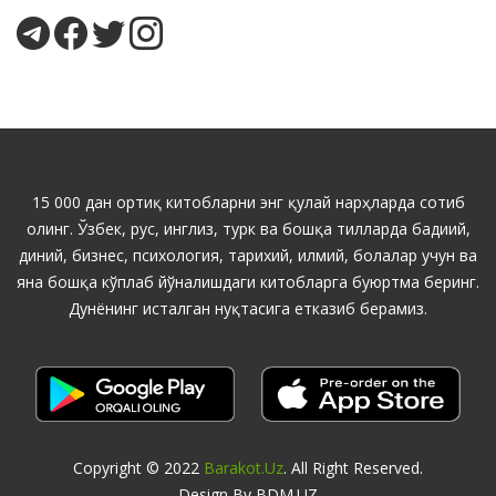
15 000 дан ортиқ китобларни энг қулай нарҳларда сотиб
олинг. Ўзбек, рус, инглиз, турк ва бошқа тилларда бадиий,
диний, бизнес, психология, тарихий, илмий, болалар учун ва
яна бошқа кўплаб йўналишдаги китобларга буюртма беринг.
Дунёнинг исталган нуқтасига етказиб берамиз.
Copyright © 2022
Barakot.uz
. All Right Reserved.
Design By BDM.UZ