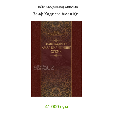
Шайх Муҳаммад Аввома
Заиф Хадисга Амал Қи..
41 000 сум