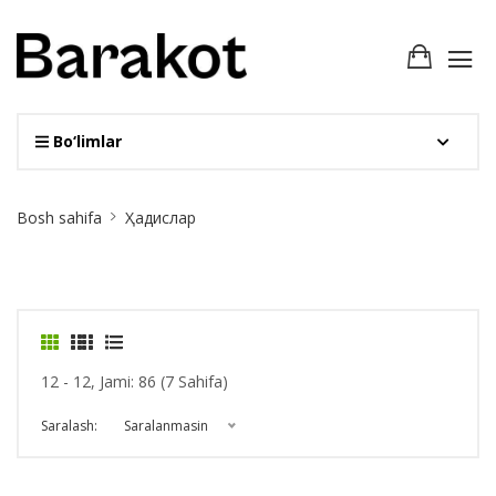
Bo‘limlar
Site
Bosh sahifa
Ҳадислар
Breadcrumb
12 - 12, Jami: 86 (7 Sahifa)
Saralash:
Saralanmasin