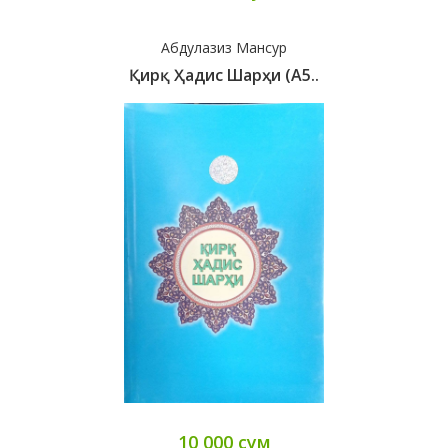
Абдулазиз Мансур
Қирқ Ҳадис Шарҳи (А5..
10 000 сум