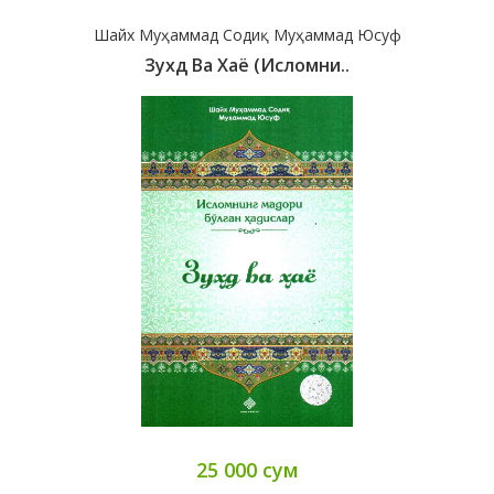
Шайх Муҳаммад Содиқ Муҳаммад Юсуф
Зухд Ва Хаё (исломни..
25 000 сум