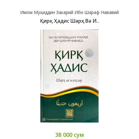
Имом Муҳиддин Закарий Ибн Шараф Нававий
Қирқ Ҳадис Шарҳ Ва И..
38 000 сум