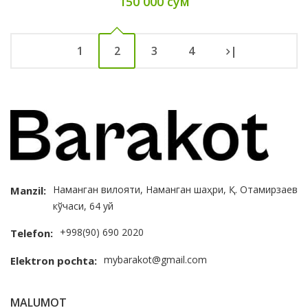
150 000 сум
1
2
3
4
|
Наманган вилояти, Наманган шаҳри, Қ. Отамирзаев
Manzil:
кўчаси, 64 уй
+998(90) 690 2020
Telefon:
mybarakot@gmail.com
Elektron pochta:
MALUMOT