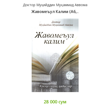
Доктор Муҳийддин Муҳаммад Аввома
Жавомеъул Калим (А6,..
28 000 сум