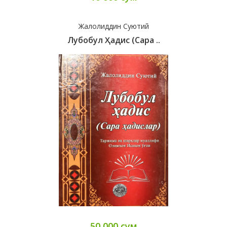
Жалолиддин Суютий
Лубобул Ҳадис (сара ..
50 000 сум