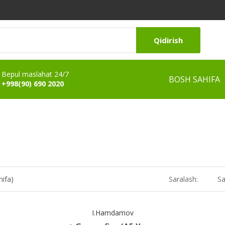
Qidirish
Bepul maslahat 24/7
BOSH SAHIFA
+998(90) 690 2020
hifa)
Saralash:
Sa
I.Hamdamov