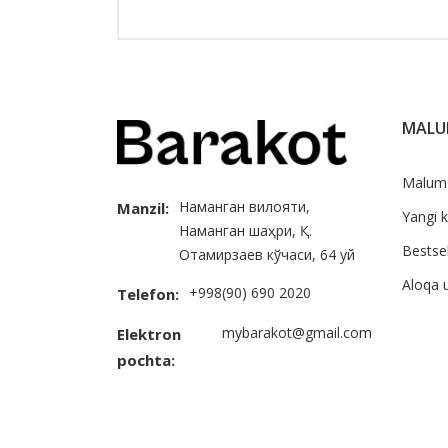
MAL
Malum
Наманган вилояти,
Manzil:
Yangi k
Наманган шаҳри, Қ.
Bestsel
Отамирзаев кўчаси, 64 уй
Aloqa 
+998(90) 690 2020
Telefon:
mybarakot@gmail.com
Elektron
pochta: