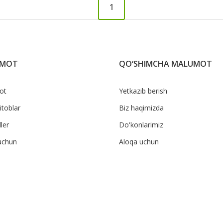
1
UMOT
QO‘SHIMCHA MALUMOT
ot
Yetkazib berish
itoblar
Biz haqimizda
ler
Do'konlarimiz
uchun
Aloqa uchun