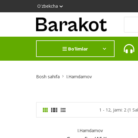
O'zbekcha
Bo‘limlar
Site
Bosh sahifa
I.Hamdamov
Breadcrumb
1 - 12, Jami: 2 (1 Sa
I.Hamdamov