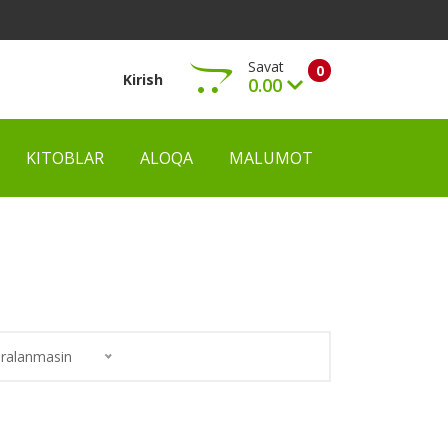
Savat
0
Kirish
0.00
KITOBLAR
ALOQA
MALUMOT
Ko‘rish
ralanmasin