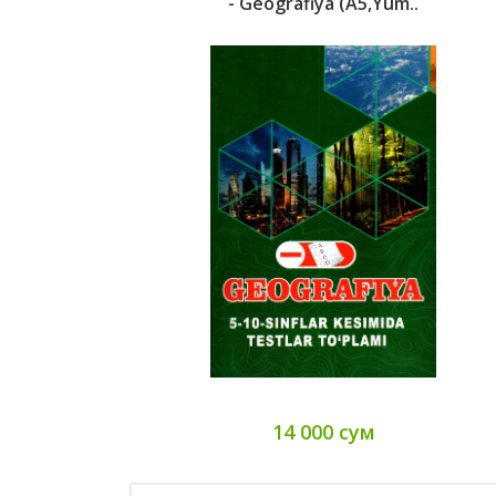
- Geografiya (A5,yum..
14 000 сум