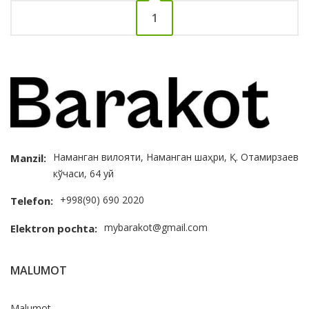
1
Наманган вилояти, Наманган шаҳри, Қ. Отамирзаев
Manzil:
кўчаси, 64 уй
+998(90) 690 2020
Telefon:
mybarakot@gmail.com
Elektron pochta:
MALUMOT
Malumot