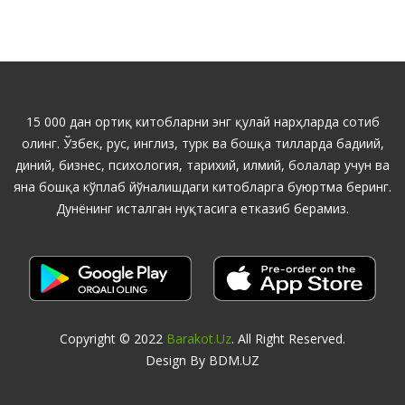
15 000 дан ортиқ китобларни энг қулай нарҳларда сотиб
олинг. Ўзбек, рус, инглиз, турк ва бошқа тилларда бадиий,
диний, бизнес, психология, тарихий, илмий, болалар учун ва
яна бошқа кўплаб йўналишдаги китобларга буюртма беринг.
Дунёнинг исталган нуқтасига етказиб берамиз.
Copyright © 2022
Barakot.uz
. All Right Reserved.
Design By BDM.UZ