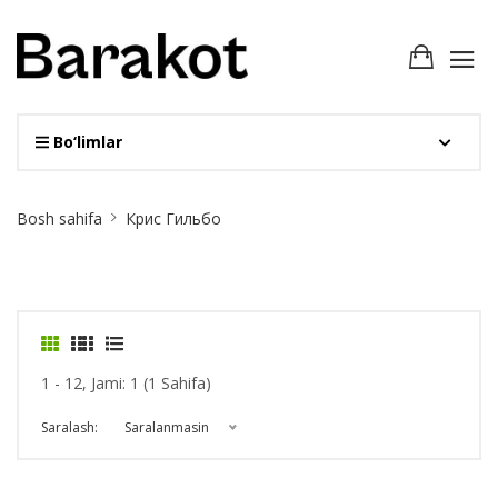
Bo‘limlar
Site
Bosh sahifa
Крис Гильбо
Breadcrumb
1 - 12, Jami: 1 (1 Sahifa)
Saralash:
Saralanmasin