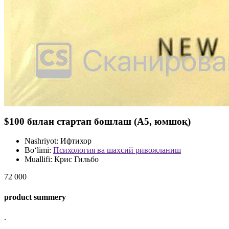
$100 билан стартап бошлаш (А5, юмшоқ)
Nashriyot:
Ифтихор
Bo‘limi:
Психология ва шахсий ривожланиш
Muallifi:
Крис Гильбо
72 000
product summery
.