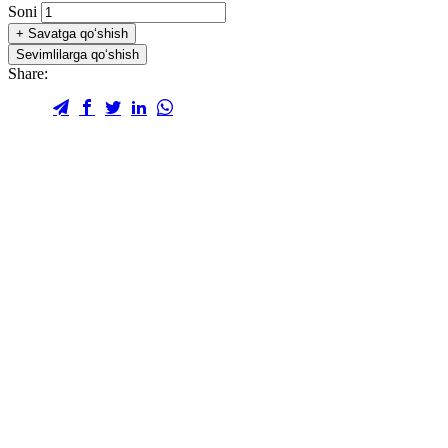
Soni
+
Savatga qo‘shish
Sevimlilarga qo‘shish
Share: