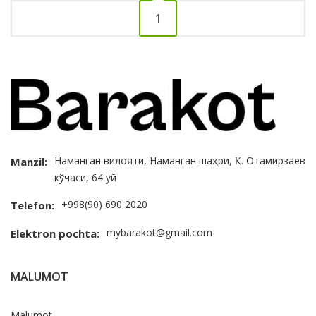
1
Наманган вилояти, Наманган шаҳри, Қ. Отамирзаев
Manzil:
кўчаси, 64 уй
+998(90) 690 2020
Telefon:
mybarakot@gmail.com
Elektron pochta:
MALUMOT
Malumot