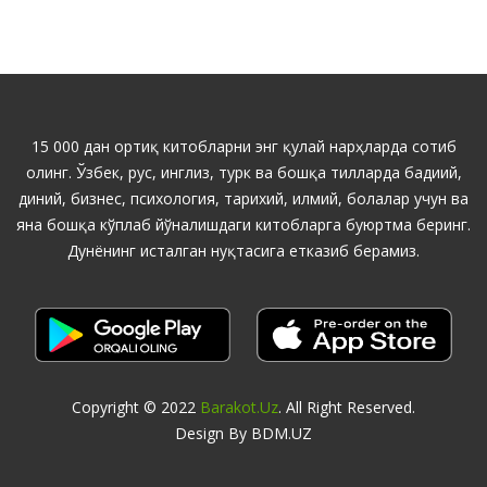
15 000 дан ортиқ китобларни энг қулай нарҳларда сотиб
олинг. Ўзбек, рус, инглиз, турк ва бошқа тилларда бадиий,
диний, бизнес, психология, тарихий, илмий, болалар учун ва
яна бошқа кўплаб йўналишдаги китобларга буюртма беринг.
Дунёнинг исталган нуқтасига етказиб берамиз.
Copyright © 2022
Barakot.uz
. All Right Reserved.
Design By BDM.UZ