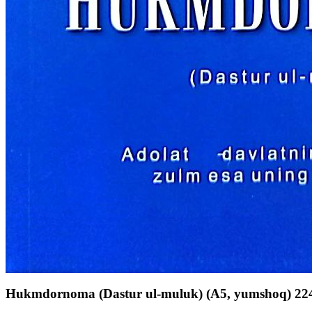
Hukmdornoma (Dastur ul-muluk) (А5, yumshoq) 224