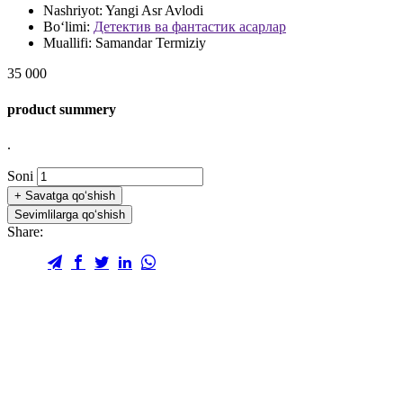
Nashriyot:
Yangi Asr Avlodi
Bo‘limi:
Детектив ва фантастик асарлар
Muallifi:
Samandar Termiziy
35 000
product summery
.
Soni
+
Savatga qo‘shish
Sevimlilarga qo‘shish
Share: