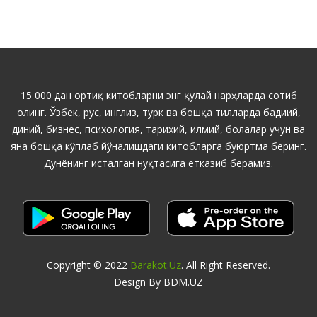
15 000 дан ортиқ китобларни энг қулай нарҳларда сотиб
олинг. Ўзбек, рус, инглиз, турк ва бошқа тилларда бадиий,
диний, бизнес, психология, тарихий, илмий, болалар учун ва
яна бошқа кўплаб йўналишдаги китобларга буюртма беринг.
Дунёнинг исталган нуқтасига етказиб берамиз.
Copyright © 2022
Barakot.uz
. All Right Reserved.
Design By BDM.UZ