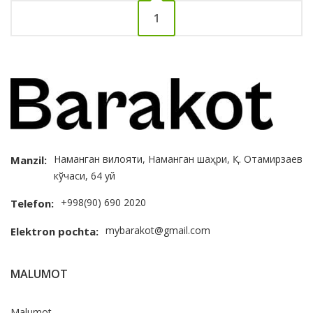
1
Наманган вилояти, Наманган шаҳри, Қ. Отамирзаев
Manzil:
кўчаси, 64 уй
+998(90) 690 2020
Telefon:
mybarakot@gmail.com
Elektron pochta:
MALUMOT
Malumot