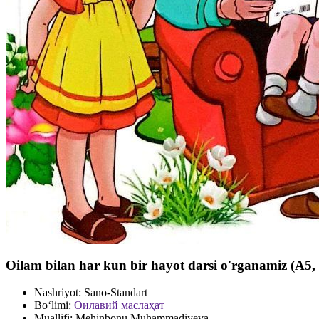
Oilam bilan har kun bir hayot darsi o'rganamiz (А5
Nashriyot:
Sano-Standart
Bo‘limi:
Оилавий маслаҳат
Muallifi:
Mehinbonu Muhammadiyeva