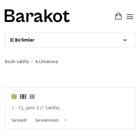
Bo‘limlar
Site
Bosh sahifa
A.Umarova
Breadcrumb
1 - 12, Jami: 5 (1 Sahifa)
Saralash:
Saralanmasin