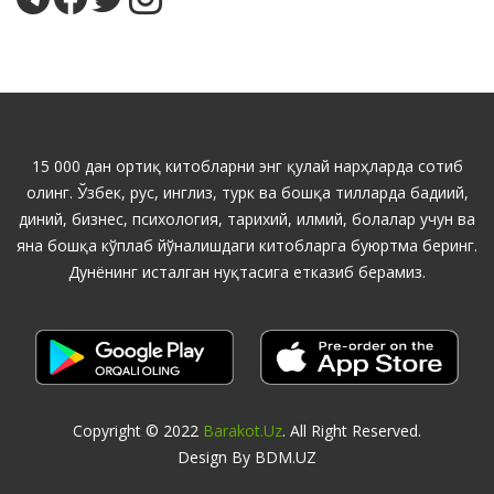
15 000 дан ортиқ китобларни энг қулай нарҳларда сотиб
олинг. Ўзбек, рус, инглиз, турк ва бошқа тилларда бадиий,
диний, бизнес, психология, тарихий, илмий, болалар учун ва
яна бошқа кўплаб йўналишдаги китобларга буюртма беринг.
Дунёнинг исталган нуқтасига етказиб берамиз.
Copyright © 2022
Barakot.uz
. All Right Reserved.
Design By BDM.UZ