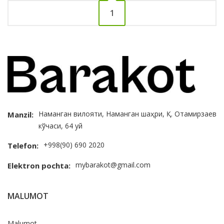
1
Наманган вилояти, Наманган шаҳри, Қ. Отамирзаев
Manzil:
кўчаси, 64 уй
+998(90) 690 2020
Telefon:
mybarakot@gmail.com
Elektron pochta:
MALUMOT
Malumot