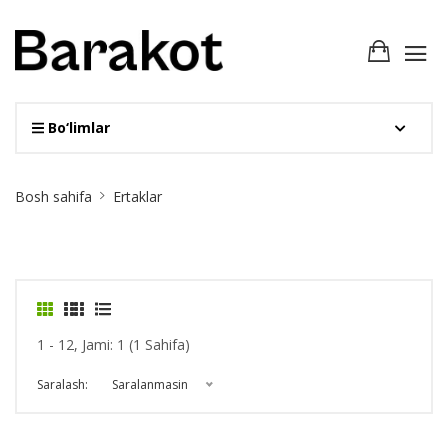
Bo‘limlar
Site
Bosh sahifa
Ertaklar
Breadcrumb
1 - 12, Jami: 1 (1 Sahifa)
Saralash:
Saralanmasin