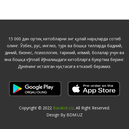
15 000 дан ортиқ китобларни энг қулай нарҳларда сотиб
олинг. Ўзбек, рус, инглиз, турк ва бошқа тилларда бадиий,
диний, бизнес, психология, тарихий, илмий, болалар учун ва
яна бошқа кўплаб йўналишдаги китобларга буюртма беринг.
Дунёнинг исталган нуқтасига етказиб берамиз.
Copyright © 2022
Barakot.uz
. All Right Reserved.
Design By BDM.UZ