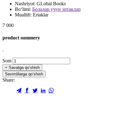
Nashriyot:
GLobal Books
Bo‘limi:
Болалар учун эртаклар
Muallifi:
Ertaklar
7 000
product summery
.
Soni
+
Savatga qo‘shish
Sevimlilarga qo‘shish
Share: