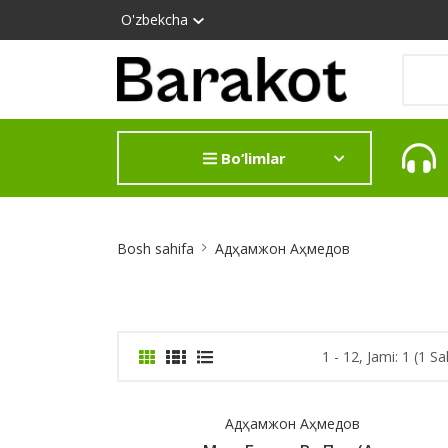
O'zbekcha
Bo‘limlar
Site
Bosh sahifa
Адҳамжон Аҳмедов
Breadcrumb
1 - 12, Jami: 1 (1 Sa
Адҳамжон Аҳмедов