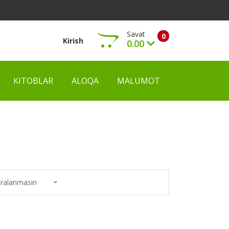
Savat
0
Kirish
0.00
KITOBLAR
ALOQA
MALUMOT
Ko‘rish
ralanmasin