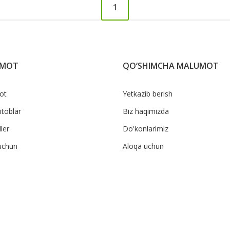
1
UMOT
QO‘SHIMCHA MALUMOT
ot
Yetkazib berish
itoblar
Biz haqimizda
ler
Do'konlarimiz
uchun
Aloqa uchun