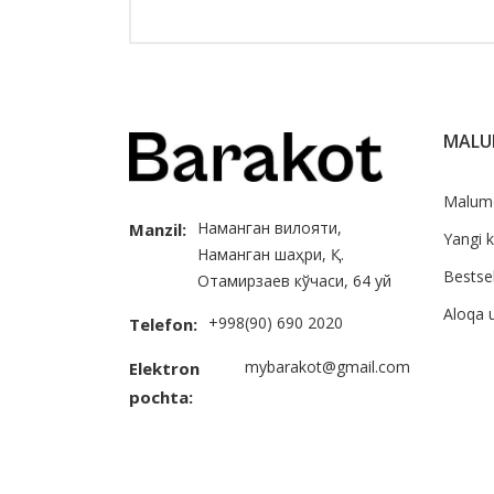
MAL
Malum
Наманган вилояти,
Manzil:
Yangi k
Наманган шаҳри, Қ.
Bestsel
Отамирзаев кўчаси, 64 уй
Aloqa 
+998(90) 690 2020
Telefon:
mybarakot@gmail.com
Elektron
pochta: