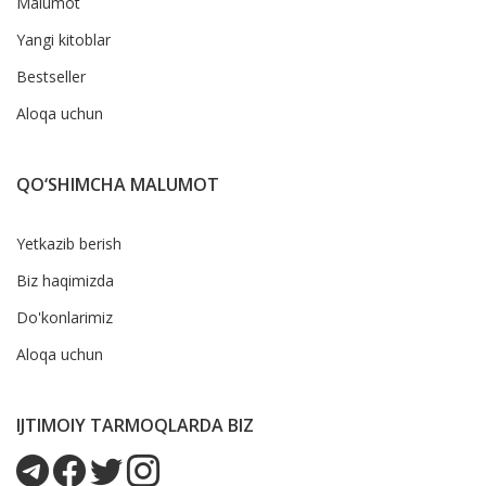
Malumot
Yangi kitoblar
Bestseller
Aloqa uchun
QO‘SHIMCHA MALUMOT
Yetkazib berish
Biz haqimizda
Do'konlarimiz
Aloqa uchun
IJTIMOIY TARMOQLARDA BIZ