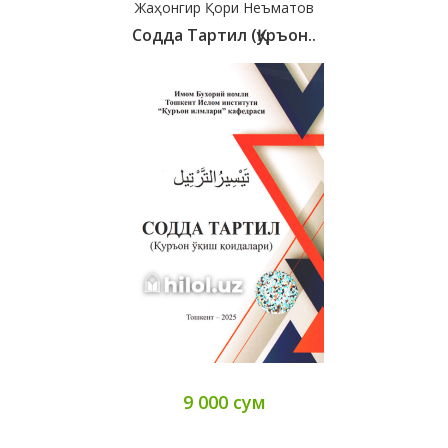
Жаҳонгир Қори Неъматов
Содда Тартил (Қуръон..
9 000 сум