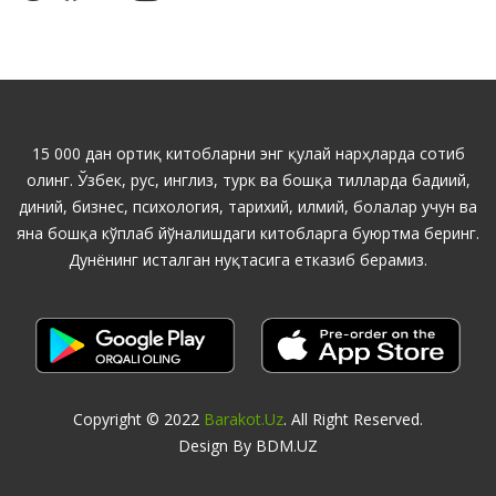
15 000 дан ортиқ китобларни энг қулай нарҳларда сотиб
олинг. Ўзбек, рус, инглиз, турк ва бошқа тилларда бадиий,
диний, бизнес, психология, тарихий, илмий, болалар учун ва
яна бошқа кўплаб йўналишдаги китобларга буюртма беринг.
Дунёнинг исталган нуқтасига етказиб берамиз.
Copyright © 2022
Barakot.uz
. All Right Reserved.
Design By BDM.UZ