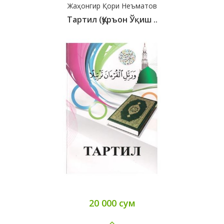
Жаҳонгир Қори Неъматов
Тартил (Қуръон Ўқиш ..
20 000 сум