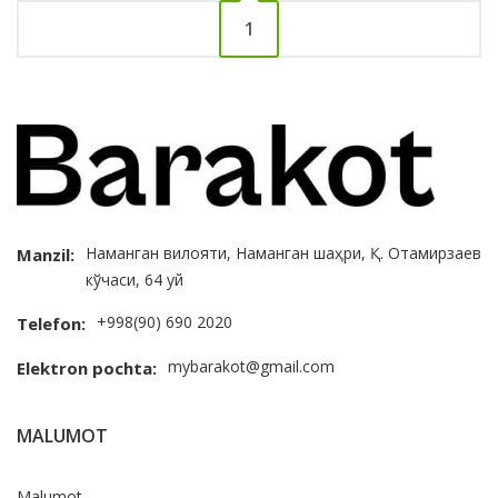
1
Наманган вилояти, Наманган шаҳри, Қ. Отамирзаев
Manzil:
кўчаси, 64 уй
+998(90) 690 2020
Telefon:
mybarakot@gmail.com
Elektron pochta:
MALUMOT
Malumot