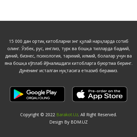
15 000 дан ортиқ китобларни энг қулай нарҳларда сотиб
олинг. Ўзбек, рус, инглиз, турк ва бошқа тилларда бадиий,
диний, бизнес, психология, тарихий, илмий, болалар учун ва
яна бошқа кўплаб йўналишдаги китобларга буюртма беринг.
Дунёнинг исталган нуқтасига етказиб берамиз.
Copyright © 2022
Barakot.uz
. All Right Reserved.
Design By BDM.UZ