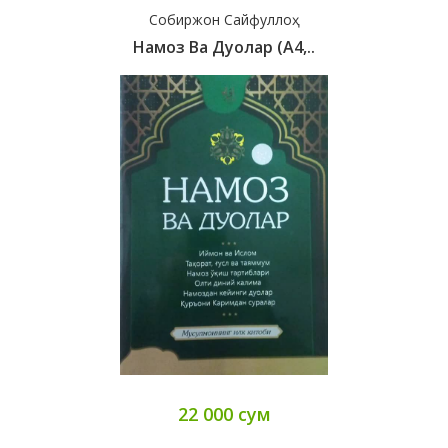
Собиржон Сайфуллоҳ
Намоз Ва Дуолар (А4,..
22 000 сум