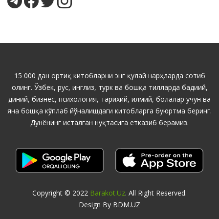
15 000 дан ортиқ китобларни энг қулай нарҳларда сотиб
олинг. Ўзбек, рус, инглиз, турк ва бошқа тилларда бадиий,
диний, бизнес, психология, тарихий, илмий, болалар учун ва
яна бошқа кўплаб йўналишдаги китобларга буюртма беринг.
Дунёнинг исталган нуқтасига етказиб берамиз.
Copyright © 2022
Barakot.uz
. All Right Reserved.
Design By BDM.UZ