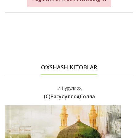
O‘XSHASH KITOBLAR
И.Нуруллоҳ
(с)Расулуллоҳ (солла