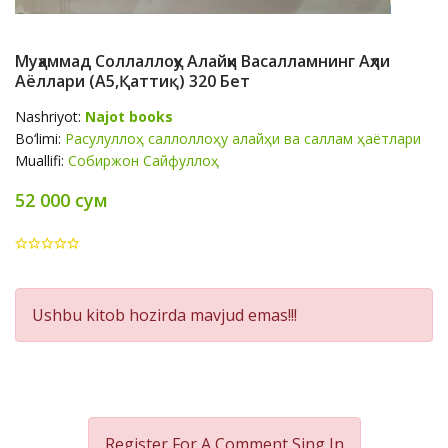
Муҳаммад Соллаллоҳу Алайҳи Васалламнинг Аҳли
Аёллари (A5,қаттиқ) 320 Бет
Nashriyot:
Najot books
Bo‘limi:
Расулуллоҳ саллоллоҳу алайҳи ва саллам ҳаётлари
Muallifi:
Собиржон Сайфуллоҳ
52 000 сум
Product
Ushbu kitob hozirda mavjud emas!!!
Summery
Register For A Comment
Sing In