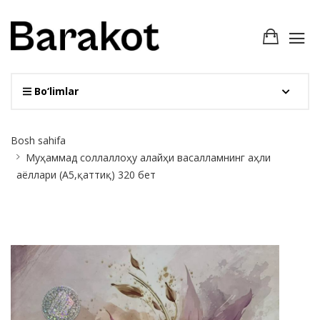
Bo‘limlar
Site
Bosh sahifa
Breadcrumb
Муҳаммад соллаллоҳу алайҳи васалламнинг аҳли
аёллари (A5,қаттиқ) 320 бет