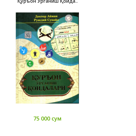
Қуръон Ўрганиш Қоида..
75 000 сум