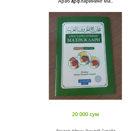
Араб Ҳарфларининг Ма..
20 000 сум
Доктор Айман Рушдий Сувайд