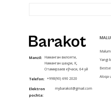
MAL
Malum
Наманган вилояти,
Manzil:
Yangi k
Наманган шаҳри, Қ.
Bestsel
Отамирзаев кўчаси, 64 уй
Aloqa 
+998(90) 690 2020
Telefon:
mybarakot@gmail.com
Elektron
pochta: