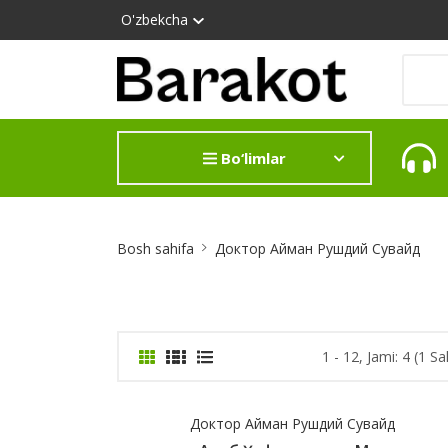
O'zbekcha
Bo‘limlar
Site
Bosh sahifa
Доктор Айман Рушдий Сувайд
Breadcrumb
1 - 12, Jami: 4 (1 Sa
Доктор Айман Рушдий Сувайд