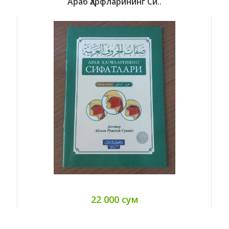
Араб Ҳарфларининг Си..
22 000 сум