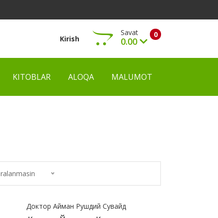
Savat
0
Kirish
0.00
KITOBLAR
ALOQA
MALUMOT
Ko‘rish
ralanmasin
Доктор Айман Рушдий Сувайд