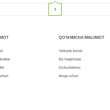
1
UMOT
QO‘SHIMCHA MALUMOT
ot
Yetkazib berish
itoblar
Biz haqimizda
ler
Do'konlarimiz
uchun
Aloqa uchun