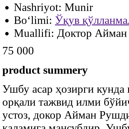
Nashriyot:
Munir
Bo‘limi:
Ўқув қўлланма
Muallifi:
Доктор Айман
75 000
product summery
Ушбу асар ҳозирги кунда 
орқали тажвид илми бўйич
устоз, докор Айман Рушд
қаламига мансубдир. Ушб