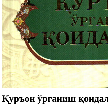
Қуръон ўрганиш қоидала