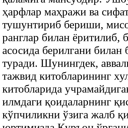
ҳарфлар маҳражи ва сифа
тушунтириб бериши, мисо
ранглар билан ёритилиб, 
асосида берилгани билан
туради. Шунингдек, аввал
тажвид китобларининг хул
китобларида учрамайдига
илмдаги қоидаларнинг қис
кўпчиликни ўзига жалб қ
юртимизда Қуръон ўрган