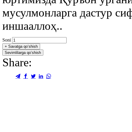
мусулмонларга дастур сиф
иншааллоҳ..
Soni
+
Savatga qo‘shish
Sevimlilarga qo‘shish
Share: