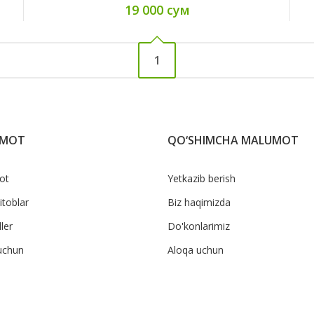
19 000 сум
1
UMOT
QO‘SHIMCHA MALUMOT
ot
Yetkazib berish
itoblar
Biz haqimizda
ler
Do'konlarimiz
uchun
Aloqa uchun