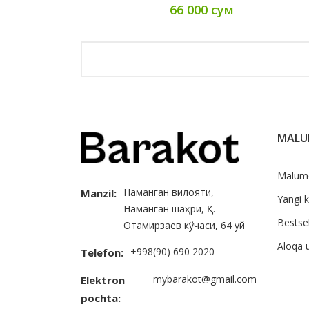
66 000 сум
MAL
Malum
Наманган вилояти,
Manzil:
Yangi k
Наманган шаҳри, Қ.
Bestsel
Отамирзаев кўчаси, 64 уй
Aloqa 
+998(90) 690 2020
Telefon:
mybarakot@gmail.com
Elektron
pochta: