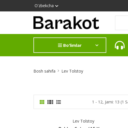
O'zbekcha
Bo‘limlar
Site
Bosh sahifa
Lev Tolstoy
Breadcrumb
1 - 12, Jami: 13 (1 S
Lev Tolstoy