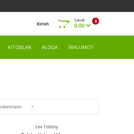
Savat
0
Kirish
0.00
KITOBLAR
ALOQA
MALUMOT
Ko‘rish
ralanmasin
Lev Tolstoy