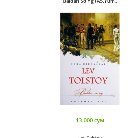
Baldan So'ng (A5,yum..
13 000 сум
Lev Tolstoy