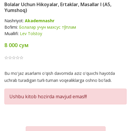
Bolalar Uchun Hikoyalar, Ertaklar, Masallar I (А5,
Yumshoq)
Nashriyot:
Akademnashr
Bo‘limi:
Болалар учун махсус тўплам
Muallifi:
Lev Tolstoy
8 000 сум
Product
Bu mo'jaz asarlarni o'qish davomida aziz o'quvchi hayotda
Summery
uchrab turadigan turli-tuman voqealiklarga oshno bo'ladi.
Ushbu kitob hozirda mavjud emas!!!