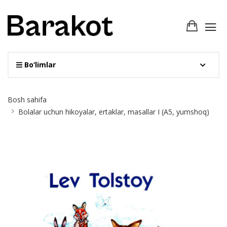
Bo‘limlar
Site
Bosh sahifa
Breadcrumb
Bolalar uchun hikoyalar, ertaklar, masallar I (А5, yumshoq)