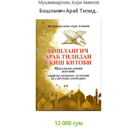
Муҳаммадлоиқ Қори Аминов
Бошланғич Араб Тилид..
12 000 сум