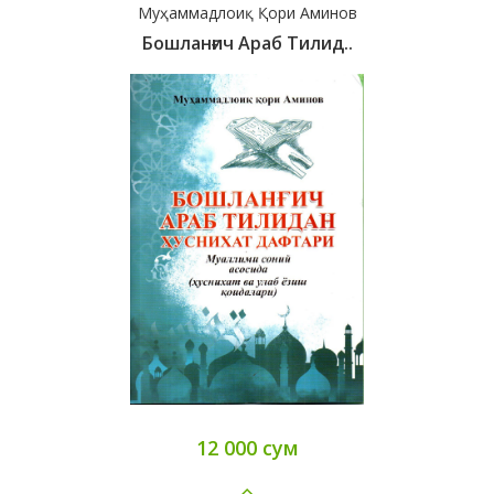
Муҳаммадлоиқ Қори Аминов
Бошланғич Араб Тилид..
12 000 сум