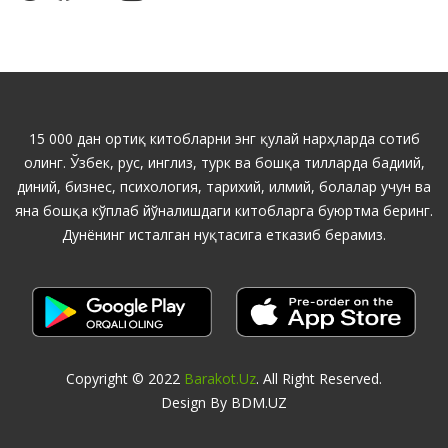
15 000 дан ортиқ китобларни энг қулай нарҳларда сотиб
олинг. Ўзбек, рус, инглиз, турк ва бошқа тилларда бадиий,
диний, бизнес, психология, тарихий, илмий, болалар учун ва
яна бошқа кўплаб йўналишдаги китобларга буюртма беринг.
Дунёнинг исталган нуқтасига етказиб берамиз.
Copyright © 2022
Barakot.uz
. All Right Reserved.
Design By BDM.UZ