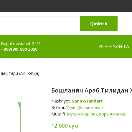
Qidirish
Bepul maslahat 24/7
BOSH SAHIFA
+998(90) 690 2020
 дафтари (А4, юпқа)
Бошланғич Араб Тилидан 
Nashriyot:
Sano-Standart
Bo‘limi:
Ўқув қўлланмалар
Muallifi:
Муҳаммадлоиқ қори Аминов
12 000 сум