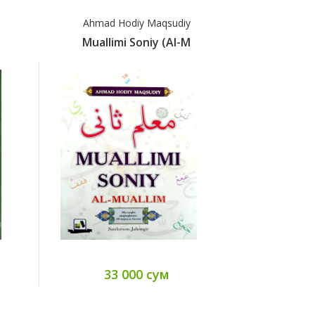
Ahmad Hodiy Maqsudiy
Ahmad 
Muallimi Soniy (Al-M
Mualli
33 000 сум
16