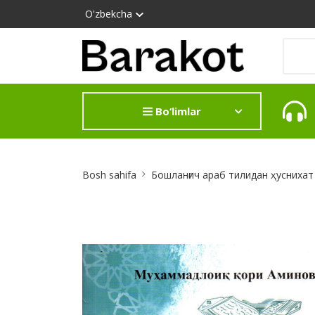
O'zbekcha
Bo‘limlar
Site
Bosh sahifa
Бошланғич араб тилидан ҳуснихат
Breadcrumb