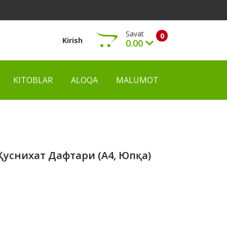
Savat
0
Kirish
0.00
KITOBLAR
ALOQA
MALUMOT
Ko‘rish
Ҳуснихат Дафтари (А4, Юпқа)