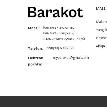
MAL
Malum
Наманган вилояти,
Manzil:
Yangi k
Наманган шаҳри, Қ.
Bestsel
Отамирзаев кўчаси, 64 уй
Aloqa 
+998(90) 690 2020
Telefon:
mybarakot@gmail.com
Elektron
pochta: