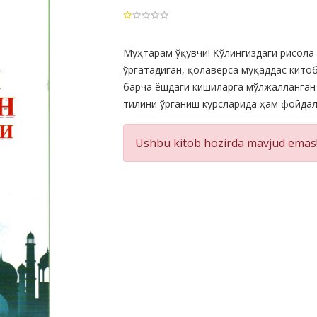
Product
Муҳтарам ўқувчи! Қўлингиздаги рисола
ўргатадиган, қолаверса муқаддас кито
Summery
барча ёшдаги кишиларга мўлжалланган 
тилини ўрганиш курсларида ҳам фойда
Ushbu kitob hozirda mavjud emas!