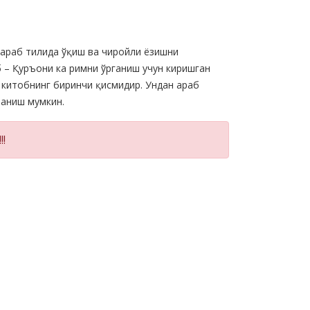
 араб тилида ўқиш ва чиройли ёзишни
б – Қуръони ка римни ўрганиш учун киришган
китобнинг биринчи қисмидир. Ундан араб
ланиш мумкин.
!!