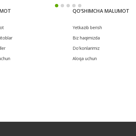
UMOT
QO‘SHIMCHA MALUMOT
ot
Yetkazib berish
itoblar
Biz haqimizda
ler
Do'konlarimiz
uchun
Aloqa uchun