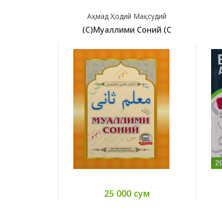
Аҳмад Ҳодий Мақсудий
(с)Муаллими Соний (с
25 000 сум