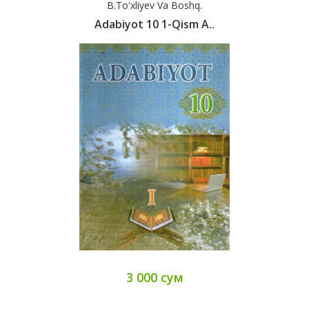
B.To'xliyev Va Boshq.
Adabiyot 10 1-Qism А..
3 000 сум