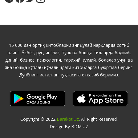
15 000 дан ортиқ китобларни энг қулай нарҳларда сотиб
олинг. Ўзбек, рус, инглиз, турк ва бошқа тилларда бадиий,
диний, бизнес, психология, тарихий, илмий, болалар учун ва
яна бошқа кўплаб йўналишдаги китобларга буюртма беринг.
Дунёнинг исталган нуқтасига етказиб берамиз.
Copyright © 2022
Barakot.uz
. All Right Reserved.
Design By BDM.UZ