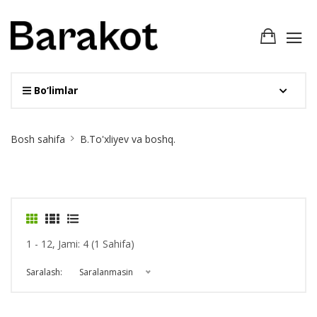
Bo‘limlar
Site
Bosh sahifa
B.To'xliyev va boshq.
Breadcrumb
1 - 12, Jami: 4 (1 Sahifa)
Saralash:
Saralanmasin