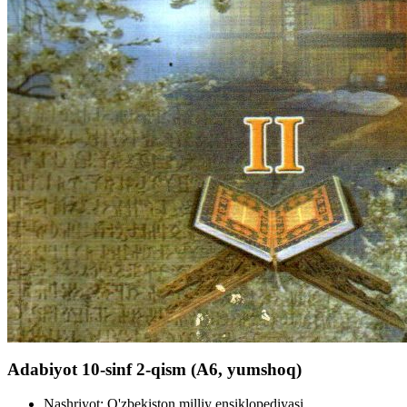
Adabiyot 10-sinf 2-qism (А6, yumshoq)
Nashriyot:
O'zbekiston milliy ensiklopediyasi