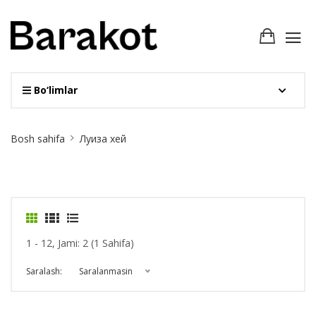
Bo‘limlar
Site
Bosh sahifa
Луиза хей
Breadcrumb
1 - 12, Jami: 2 (1 Sahifa)
Saralash:
Saralanmasin