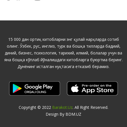
15 000 дан ортиқ китобларни энг қулай нарҳларда сотиб
олинг. Ўзбек, рус, инглиз, турк ва бошқа тилларда бадиий,
диний, бизнес, психология, тарихий, илмий, болалар учун ва
яна бошқа кўплаб йўналишдаги китобларга буюртма беринг.
Дунёнинг исталган нуқтасига етказиб берамиз.
Copyright © 2022
Barakot.uz
. All Right Reserved.
Design By BDM.UZ