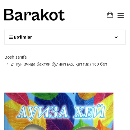
Bo‘limlar
Site
Bosh sahifa
Breadcrumb
21 кун ичида бахтли бўлинг! (А5, қаттиқ) 160 бет