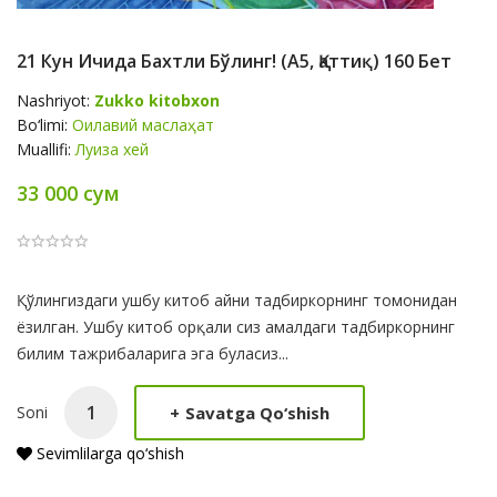
21 Кун Ичида Бахтли Бўлинг! (А5, Қаттиқ) 160 Бет
Nashriyot:
Zukko kitobxon
Bo‘limi:
Оилавий маслаҳат
Muallifi:
Луиза хей
33 000 сум
Product
Қўлингиздаги ушбу китоб айни тадбиркорнинг томонидан
Summery
ёзилган. Ушбу китоб орқали сиз амалдаги тадбиркорнинг
билим тажрибаларига эга буласиз...
+
Savatga Qo‘shish
Soni
Sevimlilarga qo‘shish