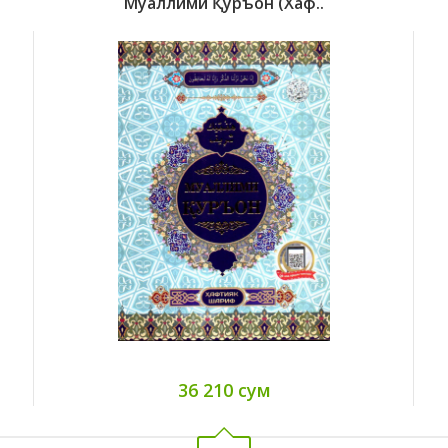
Муаллими Қуръон (Хаф..
36 210 сум