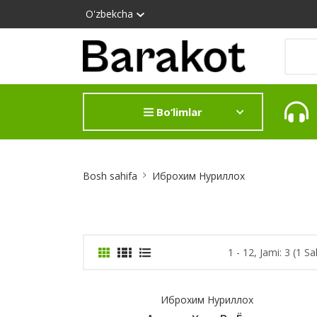
O'zbekcha
Bo‘limlar
Site
Bosh sahifa
Иброхим Нуриллох
Breadcrumb
1 - 12, Jami: 3 (1 Sa
Иброхим Нуриллох