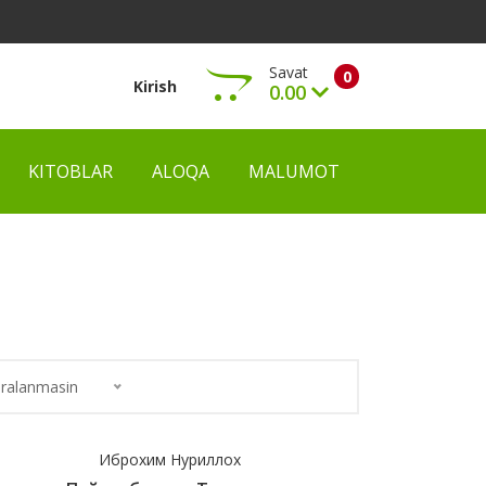
Savat
0
Kirish
0.00
KITOBLAR
ALOQA
MALUMOT
Ko‘rish
ralanmasin
Иброхим Нуриллох