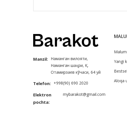
MAL
Malum
Наманган вилояти,
Manzil:
Yangi k
Наманган шаҳри, Қ.
Bestsel
Отамирзаев кўчаси, 64 уй
Aloqa 
+998(90) 690 2020
Telefon:
mybarakot@gmail.com
Elektron
pochta: