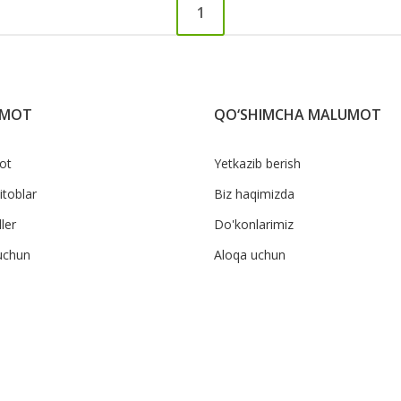
1
UMOT
QO‘SHIMCHA MALUMOT
ot
Yetkazib berish
itoblar
Biz haqimizda
ler
Do'konlarimiz
uchun
Aloqa uchun