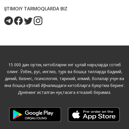
IJTIMOIY TARMOQLARDA BIZ
15 000 дан ортиқ китобларни энг қулай нарҳларда сотиб
олинг. Ўзбек, рус, инглиз, турк ва бошқа тилларда бадиий,
диний, бизнес, психология, тарихий, илмий, болалар учун ва
яна бошқа кўплаб йўналишдаги китобларга буюртма беринг.
Дунёнинг исталган нуқтасига етказиб берамиз.