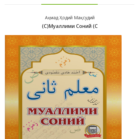
Аҳмад Ҳодий Мақсудий
(с)Муаллими Соний (с