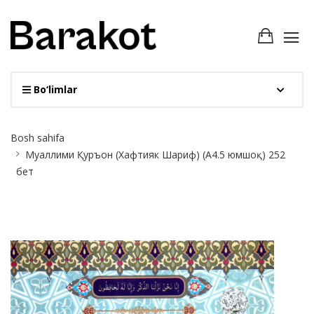
Bo‘limlar
Site
Bosh sahifa
Breadcrumb
Муаллими Қуръон (Хафтияк Шариф) (А4.5 юмшоқ) 252
бет