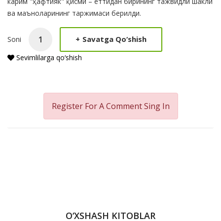
карим "ҳафтияк" қисми – еттидан бирининг тажвидли шакли
ва маъноларининг таржимаси берилди.
+
Savatga Qo‘shish
Soni
Sevimlilarga qo‘shish
Register For A Comment
Sing In
O‘XSHASH KITOBLAR