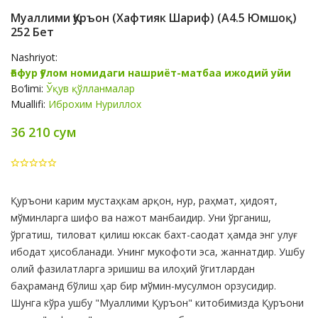
Муаллими Қуръон (Хафтияк Шариф) (А4.5 Юмшоқ)
252 Бет
Nashriyot:
Ғафур Ғулом номидаги нашриёт-матбаа ижодий уйи
Bo‘limi:
Ўқув қўлланмалар
Muallifi:
Иброхим Нуриллох
36 210 сум
Product
Қуръони карим мустаҳкам арқон, нур, раҳмат, ҳидоят,
Summery
мўминларга шифо ва нажот манбаидир. Уни ўрганиш,
ўргатиш, тиловат қилиш юксак бахт-саодат ҳамда энг улуғ
ибодат ҳисобланади. Унинг мукофоти эса, жаннатдир. Ушбу
олий фазилатларга эришиш ва илоҳий ўгитлардан
баҳраманд бўлиш ҳар бир мўмин-мусулмон орзусидир.
Шунга кўра ушбу "Муаллими Қуръон" китобимизда Қуръони