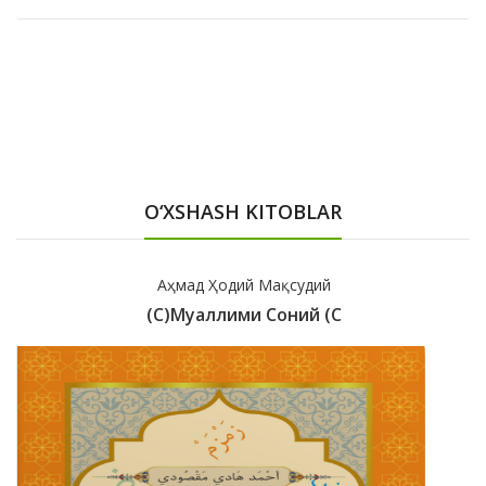
O‘XSHASH KITOBLAR
Аҳмад Ҳодий Мақсудий
(с)Муаллими Соний (с