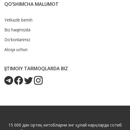
QO‘SHIMCHA MALUMOT
Yetkazib berish
Biz haqimizda
Do'konlarimiz
Aloqa uchun
IJTIMOIY TARMOQLARDA BIZ
15 000 дан ортиқ китобларни энг қулай нарҳларда сотиб