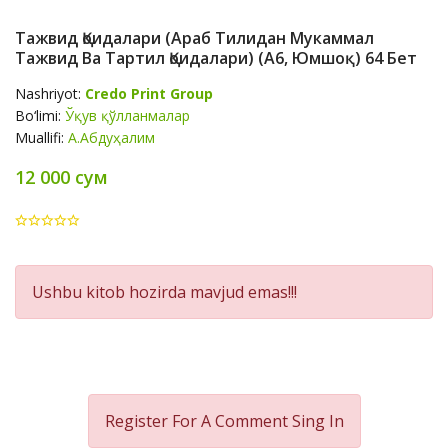
Тажвид Қоидалари (араб Тилидан Мукаммал
Тажвид Ва Тартил Қоидалари) (А6, Юмшоқ) 64 Бет
Nashriyot:
Credo Print Group
Bo‘limi:
Ўқув қўлланмалар
Muallifi:
А.Абдуҳалим
12 000 сум
Product
Ushbu kitob hozirda mavjud emas!!!
Summery
Register For A Comment
Sing In