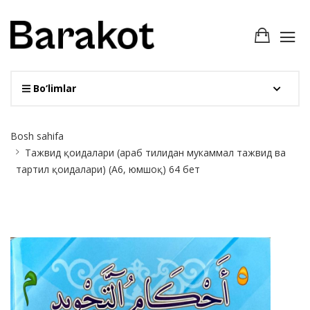
Bo‘limlar
Site
Bosh sahifa
Breadcrumb
Тажвид қоидалари (араб тилидан мукаммал тажвид ва
тартил қоидалари) (А6, юмшоқ) 64 бет