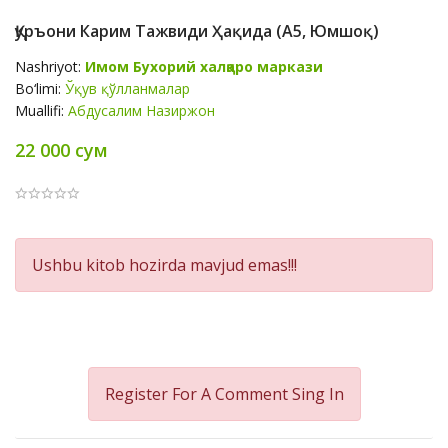
Қуръони Карим Тажвиди Ҳақида (А5, Юмшоқ)
Nashriyot:
Имом Бухорий халқаро маркази
Bo‘limi:
Ўқув қўлланмалар
Muallifi:
Абдусалим Назиржон
22 000 сум
Product
Ushbu kitob hozirda mavjud emas!!!
Summery
Register For A Comment
Sing In