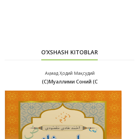
O‘XSHASH KITOBLAR
Аҳмад Ҳодий Мақсудий
(с)Муаллими Соний (с