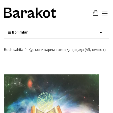
Bo‘limlar
Site
Bosh sahifa
Қуръони карим тажвиди ҳақида (А5, юмшоқ)
Breadcrumb