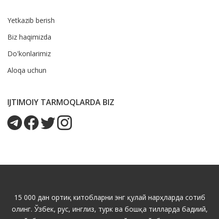
Yetkazib berish
Biz haqimizda
Do'konlarimiz
Aloqa uchun
IJTIMOIY TARMOQLARDA BIZ
15 000 дан ортиқ китобларни энг қулай нарҳларда сотиб
олинг. Ўзбек, рус, инглиз, турк ва бошқа тилларда бадиий,