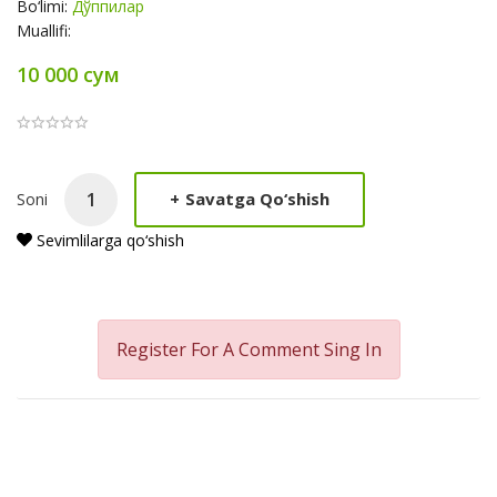
Bo‘limi:
Дўппилар
Muallifi:
10 000 сум
Product
+
Savatga Qo‘shish
Soni
Summery
Sevimlilarga qo‘shish
Register For A Comment
Sing In