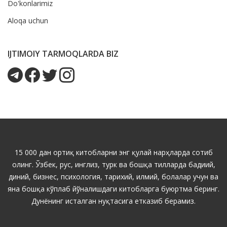
Do'konlarimiz
Aloqa uchun
IJTIMOIY TARMOQLARDA BIZ
15 000 дан ортиқ китобларни энг қулай нарҳларда сотиб
олинг. Ўзбек, рус, инглиз, турк ва бошқа тилларда бадиий,
диний, бизнес, психология, тарихий, илмий, болалар учун ва
яна бошқа кўплаб йўналишдаги китобларга буюртма беринг.
Дунёнинг исталган нуқтасига етказиб берамиз.