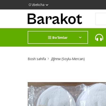
O'zbekcha
Bo‘limlar
Site
Bosh sahifa
Дўппи (Soylu-Mercan)
Breadcrumb