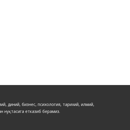
ий, диний, бизнес, психология, тарихий, илмий,
н нуқтасига етказиб берамиз.