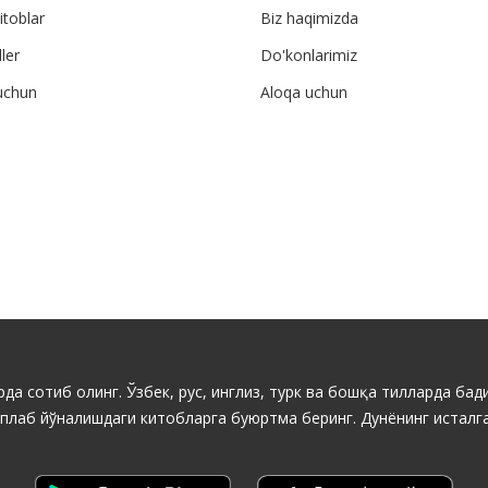
itoblar
Biz haqimizda
ler
Do'konlarimiz
uchun
Aloqa uchun
да сотиб олинг. Ўзбек, рус, инглиз, турк ва бошқа тилларда бади
ўплаб йўналишдаги китобларга буюртма беринг. Дунёнинг исталга