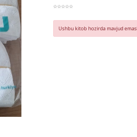
Product
Ushbu kitob hozirda mavjud emas!
Summery