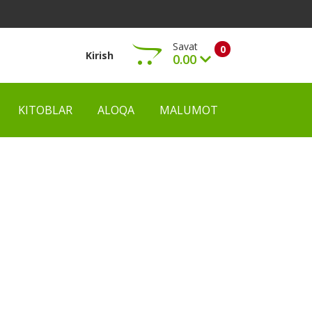
Savat
0
Kirish
0.00
KITOBLAR
ALOQA
MALUMOT
Ko‘rish