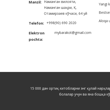
Наманган вилояти,
Manzil:
Yangi k
Наманган шаҳри, Қ.
Bestsel
Отамирзаев кўчаси, 64 уй
Aloqa 
+998(90) 690 2020
Telefon:
mybarakot@gmail.com
Elektron
pochta:
15 000 дан ортиқ китобларни энг қулай нарҳлар
болалар учун ва яна бошқа к