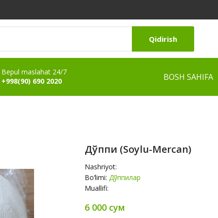
Qidirish
Bepul maslahat 24/7
BOSH SAHIFA
+998(90) 690 2020
Дўппи (Soylu-Mercan)
Nashriyot:
Bo‘limi:
Дўппилар
Muallifi:
6 000 сум