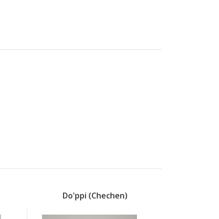
Do'ppi (chechen)
Do'ppi 