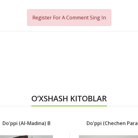
Register For A Comment
Sing In
O‘XSHASH KITOBLAR
Do'ppi (Al-Madina) B
Do'ppi (chechen Para