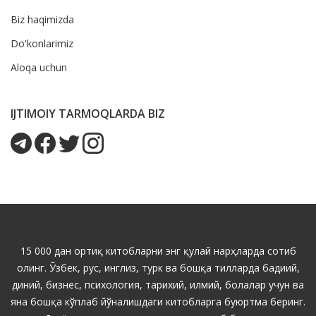
Biz haqimizda
Do'konlarimiz
Aloqa uchun
IJTIMOIY TARMOQLARDA BIZ
15 000 дан ортиқ китобларни энг қулай нарҳларда сотиб
олинг. Ўзбек, рус, инглиз, турк ва бошқа тилларда бадиий,
диний, бизнес, психология, тарихий, илмий, болалар учун ва
яна бошқа кўплаб йўналишдаги китобларга буюртма беринг.