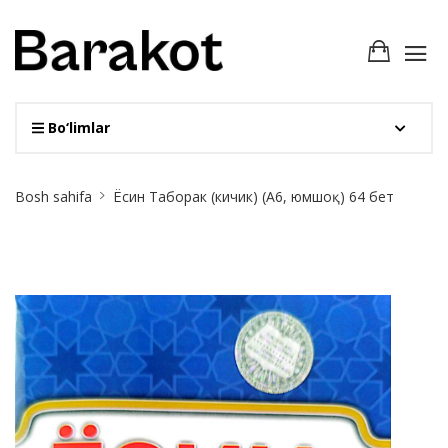
Bo‘limlar
Site
Bosh sahifa
Ёсин Таборак (кичик) (А6, юмшоқ) 64 бет
Breadcrumb