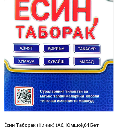
Ёсин Таборак (кичик) (А6, Юмшоқ) 64 Бет