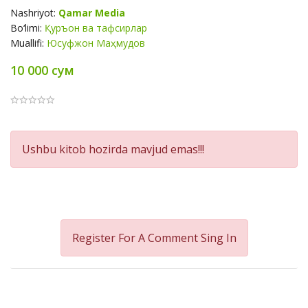
Nashriyot:
Qamar Media
Bo‘limi:
Қуръон ва тафсирлар
Muallifi:
Юсуфжон Маҳмудов
10 000 сум
Product
Ushbu kitob hozirda mavjud emas!!!
Summery
Register For A Comment
Sing In