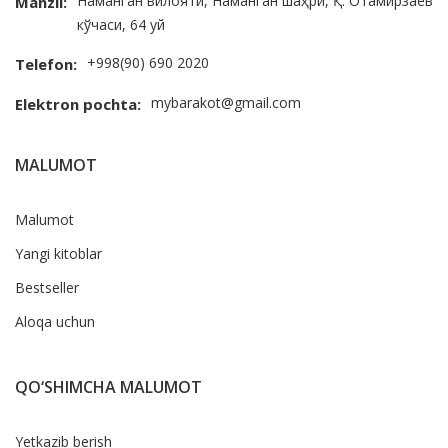
Наманган вилояти, Наманган шаҳри, Қ. Отамирзаев
Manzil:
кўчаси, 64 уй
+998(90) 690 2020
Telefon:
mybarakot@gmail.com
Elektron pochta:
MALUMOT
Malumot
Yangi kitoblar
Bestseller
Aloqa uchun
QO‘SHIMCHA MALUMOT
Yetkazib berish