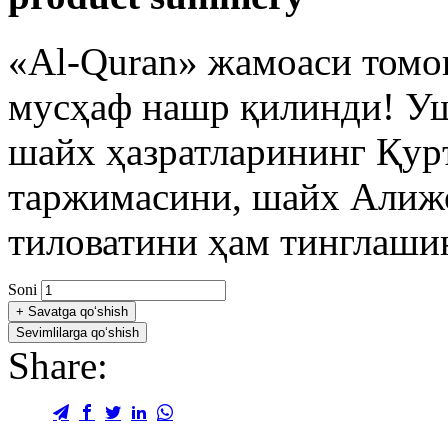
«Al-Quran» жамоаси томо
мусҳаф нашр қилинди! У
шайх ҳазратларининг Қур
таржимасини, шайх Алиж
тиловатини ҳам тинглашин
Soni
+
Savatga qo‘shish
Sevimlilarga qo‘shish
Share: