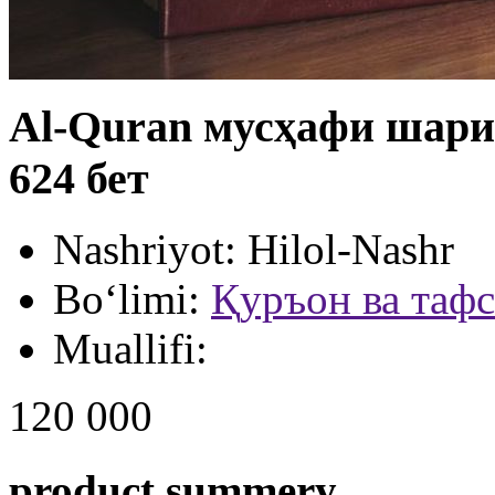
Al-Quran мусҳафи шари
624 бет
Nashriyot:
Hilol-Nashr
Bo‘limi:
Қуръон ва таф
Muallifi:
120 000
product summery