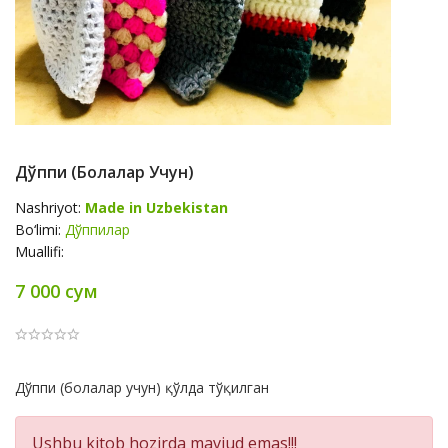
Дўппи (болалар Учун)
Nashriyot:
Made in Uzbekistan
Bo‘limi:
Дўппилар
Muallifi:
7 000 сум
Product
Дўппи (болалар учун) қўлда тўқилган
Summery
Ushbu kitob hozirda mavjud emas!!!