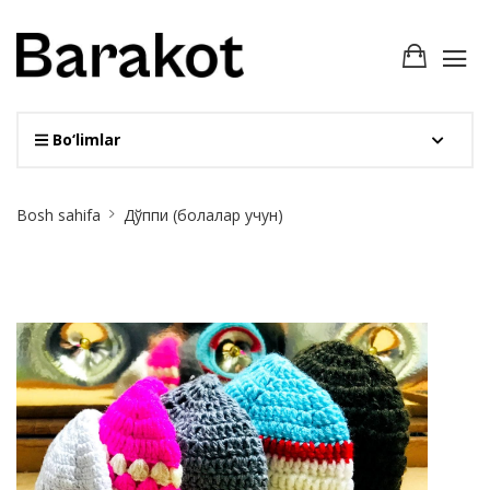
Bo‘limlar
Site
Bosh sahifa
Дўппи (болалар учун)
Breadcrumb