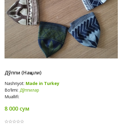
Дўппи (нақшли)
Nashriyot:
Made in Turkey
Bo‘limi:
Дўппилар
Muallifi:
8 000 сум