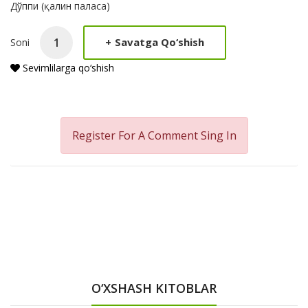
Product
Дўппи (қалин паласа)
Summery
+
Savatga Qo‘shish
Soni
Sevimlilarga qo‘shish
Register For A Comment
Sing In
O‘XSHASH KITOBLAR