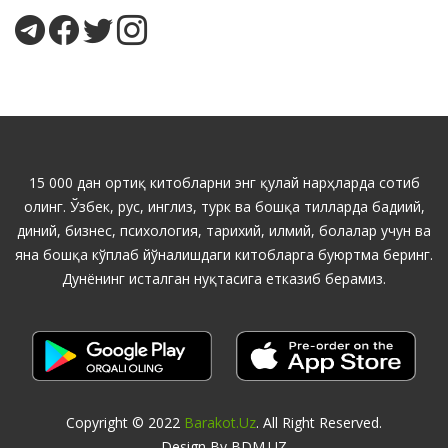
15 000 дан ортиқ китобларни энг қулай нарҳларда сотиб
олинг. Ўзбек, рус, инглиз, турк ва бошқа тилларда бадиий,
диний, бизнес, психология, тарихий, илмий, болалар учун ва
яна бошқа кўплаб йўналишдаги китобларга буюртма беринг.
Дунёнинг исталган нуқтасига етказиб берамиз.
Copyright © 2022
Barakot.uz
. All Right Reserved.
Design By BDM.UZ