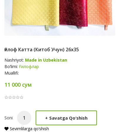
Ғилоф Катта (китоб Учун) 26х35
Nashriyot:
Made in Uzbekistan
Bo‘limi:
Ғилофлар
Muallifi:
11 000 сум
Product
+
Savatga Qo‘shish
Soni
Summery
Sevimlilarga qo‘shish