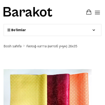
Bo‘limlar
Site
Bosh sahifa
Ғилоф катта (китоб учун) 26х35
Breadcrumb