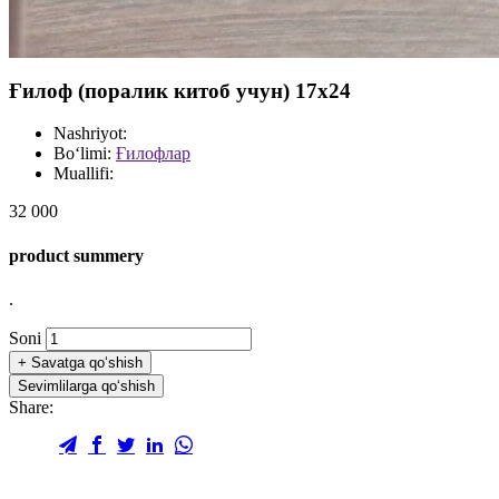
Ғилоф (поралик китоб учун) 17х24
Nashriyot:
Bo‘limi:
Ғилофлар
Muallifi:
32 000
product summery
.
Soni
+
Savatga qo‘shish
Sevimlilarga qo‘shish
Share: