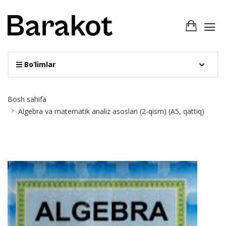
Bo‘limlar
Site
Bosh sahifa
Breadcrumb
Algebra va matematik analiz asoslari (2-qism) (А5, qattiq)