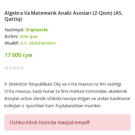
Algebra Va Matematik Analiz Asoslari (2-Qism) (А5,
Qattiq)
Nashriyot:
O'qituvchi
Bo‘limi:
Илм фан
Muallifi:
A.U. Abduhamidov
17 000 сум
Product
0 ‘zbekiston Respublikasi Oliy va o'rta maxsus ta ’lim vazirligi
Summery
O'rta maxsus, kasb-hunar ta ’limi markazi tomonidan akademik
litseylar uchun darslik sifatida tavsiya etilgan va undan kasbhunar
kollejlari o ‘quvchilari ham foydalanishlari mumkin.
Ushbu kitob hozirda mavjud emas!!!