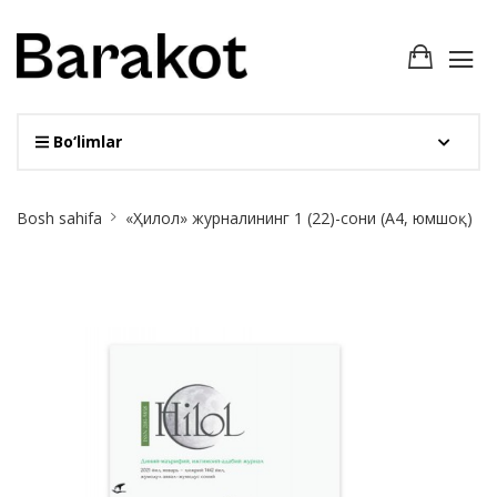
Bo‘limlar
Site
Bosh sahifa
«Ҳилол» журналининг 1 (22)-сони (А4, юмшоқ)
Breadcrumb