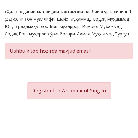
Product
«Ҳилол» диний-маърифий, ижтимоий-адабий журналининг 1
Summery
(22)-сони Ғоя муаллифи: Шайх Муҳаммад Содиқ Муҳаммад
Юсуф раҳимаҳуллоҳ Бош муҳаррир: Исмоил Муҳаммад
Содиқ Бош муҳаррир ўринбосари: Аҳмад Муҳаммад Турсун
Ushbu kitob hozirda mavjud emas!!!
Register For A Comment
Sing In