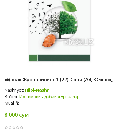
«Ҳилол» Журналининг 1 (22)-Сони (А4, Юмшоқ)
Nashriyot:
Hilol-Nashr
Bo‘limi:
Ижтимоий-адабий журналлар
Muallifi:
8 000 сум