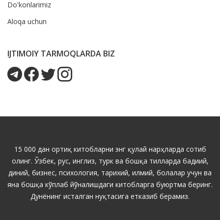
Do'konlarimiz
Aloqa uchun
IJTIMOIY TARMOQLARDA BIZ
15 000 дан ортиқ китобларни энг қулай нарҳларда сотиб
олинг. Ўзбек, рус, инглиз, турк ва бошқа тилларда бадиий,
диний, бизнес, психология, тарихий, илмий, болалар учун ва
яна бошқа кўплаб йўналишдаги китобларга буюртма беринг.
Дунёнинг исталган нуқтасига етказиб берамиз.