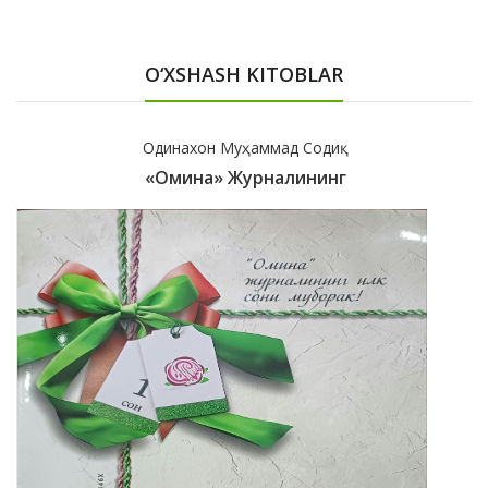
O‘XSHASH KITOBLAR
Одинахон Муҳаммад Содиқ
«Омина» Журналининг