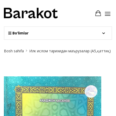
Bo‘limlar
Site
Bosh sahifa
Илк ислом тарихидан маърузалар (A5,қаттиқ)
Breadcrumb