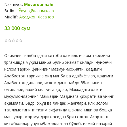
Nashriyot:
Movarounnahr
Bo‘limi:
Ўқув қўлланмалар
Muallifi:
Аҳаджон Ҳасанов
33 000 сум
Product
Олимнинг навбатдаги китоби ҳам илк ислом тарихини
Summery
ўрганишда муҳим манба бўлиб хизмат қилади. Чунончи
ислом тарихи фанининг мазмун-моҳияти, қадимги
Арабистон тарихига оид манба ва адабиётлар, қадимги
Арабистон динлари, ислом дини пайдо бўлишининг
омиллари, ваҳий келгунга қадар, Маккадаги ҳаёти
мусулмонларнинг Маккадан Мадинага ҳижрати ва унинг
аҳамияти, Бадр, Уҳуд ва Хандақ жанглари, илк ислом
таълимотининг тизим сифатида шаклланиши ва бошқа
мавзулар асар мундарижасидан ўрин олган. Асар кенг
китобхонлар учун мўлжалланган бўлиб, илмий-назарий