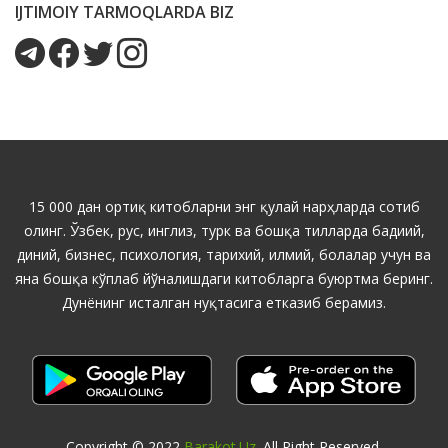
IJTIMOIY TARMOQLARDA BIZ
15 000 дан ортиқ китобларни энг қулай нарҳларда сотиб
олинг. Ўзбек, рус, инглиз, турк ва бошқа тилларда бадиий,
диний, бизнес, психология, тарихий, илмий, болалар учун ва
яна бошқа кўплаб йўналишдаги китобларга буюртма беринг.
Дунёнинг исталган нуқтасига етказиб берамиз.
Copyright © 2022
Barakot.uz
. All Right Reserved.