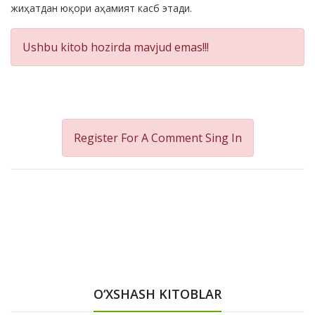
жиҳатдан юқори аҳамият касб этади.
Ushbu kitob hozirda mavjud emas!!!
Register For A Comment
Sing In
O‘XSHASH KITOBLAR