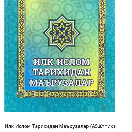
Илк Ислом Тарихидан Маърузалар (A5,қаттиқ)